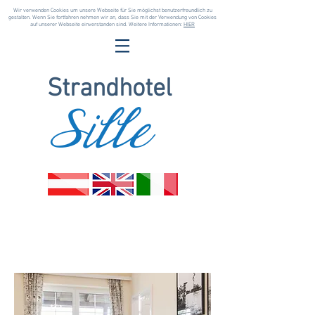
Wir verwenden Cookies um unsere Webseite für Sie möglichst benutzerfreundlich zu
gestalten. Wenn Sie fortfahren nehmen wir an, dass Sie mit der Verwendung von Cookies
auf unserer Webseite einverstanden sind. Weitere Informationen:
HIER
Strandhotel
Sille
Suite Wörthersee
con balcone e vista sul lago